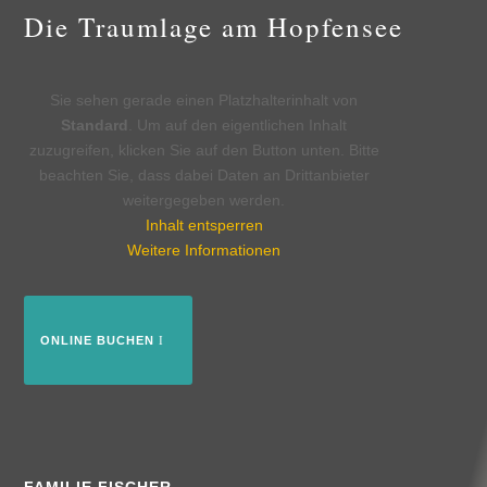
Die Traumlage am Hopfensee
Sie sehen gerade einen Platzhalterinhalt von
Standard
. Um auf den eigentlichen Inhalt
zuzugreifen, klicken Sie auf den Button unten. Bitte
beachten Sie, dass dabei Daten an Drittanbieter
weitergegeben werden.
Inhalt entsperren
Weitere Informationen
ONLINE BUCHEN